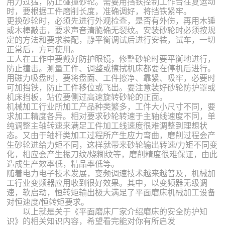
用力过猛，防止碰撞砂轮。需要用挡铁控制工作台往复运动
时，要根据工件磨削长度，准确调好，将挡铁紧牢。
更换砂轮时，必须先进行外观检查，是否有外伤，再用木锤
或木棒敲击，要求声音清脆确无裂纹。安装砂轮时必须按规
定的方法和要求装配，静平衡调试后进行安装，试车，一切
正常后，方可使用。
工人在工作中要戴好防护眼镜，修整砂轮时要平衡地进行，
防止撞击。测量工件、调整或擦拭机床都要在停机后进行。
用磁力吸盘时，要将盘面、工件擦净、靠紧、吸牢，必要时
可加挡铁，防止工件移位或飞出。要注意装好砂轮防护罩或
机床挡板，站位要侧过高速旋转砂轮的正面。
机械加工行业所加工产品种类繁多，工件大小尺寸不同，要
求加工精度各异。相对要求砂轮转速于主轴线速度不同，单
纯调整主轴转速来满足工件加工线速度很难调整到理想状
态。又由于轴杆类加工过程所产生应力弯曲，磨削过程会产
生砂轮进给力矩不同，这样就带来砂轮输出转速/力矩不同变
化，相应会产生振刀纹/烧糊纹等，磨削精度很难保证，由此
造成生产效率低，精品率低等。
随着电力电子技术发展，变频调速技术越来越普及，机械加
工行业变频器应用收到很好效果。其中，以变频器无级调
速，软启动，恒转矩输出极大满足了平面磨床机械加工设备
对恒速度/恒转矩要求。
以上就是关于《平面磨床厂家介绍磨床的安全防护知
识》的相关知识内容，希望看完能对你有所启发