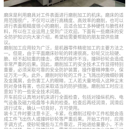
磨床是利用磨具对工件表面进行磨削加工的机床。磨床的适
用范围很广，不仅可以进行高精度、高效率的磨削，也可以
进行表面粗糙度很小的磨削，且适合加工多种硬性与脆性材
料，所以在工业运用上受到广泛欢迎。下面有一些磨床的安
全防护知识向大家介绍，希望给需要帮助的朋友提供些建
议。
磨削加工应用较为广泛，是机器零件精密加工的主要方法之
一。但是，由于平面磨床砂轮的转速很高，砂轮又比较硬、
脆、经不起较重的撞击，偶然的操作不当，撞碎砂轮会造成
非常严重的后果。因此，磨削加工的安全技术工作显得特别
重要，必须采取可靠的安全防护装置，操作要精神集中，保
证万无一失。此外，磨削时砂轮的工件上飞溅出的微细砂屑
及金属屑，会伤害工人的眼睛，工人若大量地吸入这种尘末
则对身体有害，也应采取适当的防护措施。磨削加工时应注
意如下的一些安全技术问题。
开车前应认真地对机床进行全面检查，包括对操纵机构、电
气设备及磁力吸盘等卡具的检查。检查后再经润滑，润滑后
进行试车，确认一切良好，方可使用。
装卡工件时要注意卡正、卡紧，在磨削过程中工件松脱会造
成工件飞出伤人或撞碎砂轮等严重后果。开始工作时，应用
手调方式，使砂轮慢些与工件靠近，开始进给量要小，不许