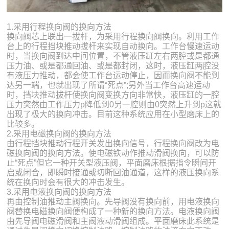
1.采用行程换向阀的换向方法
换向阀芯上联出一拔杆，为采用行程换向阀换向。利用工作
台上的行程挡块推动拔杆来实现自动换向。工作台慢速运动
时，当换向阀到达中间位置，不管液压缸左右两腔或是都通
压力油、或是都通回油、或是都封闭，这时，液压缸两腔没
有液压力推动，都会使工作台运动停止，因而换向阀不能到
达另一端，也就出现了所谓“死点”;另外当工作台高速运动
时，挡块推动拔杆使换向阀变换方向非常快，液压缸的一腔
压力突然由工作压力p降低到0另一腔则由0突然上升到p这就
出现了极大的换向冲击。目前这种系统应用在小型磨床上的
比较多。
2.采用电磁换向阀的换向方法
由行程挡块推动行程开关发出换向信号，行程换向阀改为电
磁换向阀的换向方法。使电磁铁动作推动滑阀换向，可以防
止“死点”但它一种开关型液压阀，平面磨床根据指令瞬间开
启或闭合，即瞬时接通或切断回油通道，这样的液压换向系
统在换向时会有很大的冲击发生。
3.采用电液换向阀的换向方法
再由控制油推动主阀换向。先导阀没有换向前，用电液换向
阀替换电磁换向阀便构成了一种新的换向方法。电液换向阀
由先导阀电磁滑阀和主阀液动滑阀组成。平面磨床此系统是