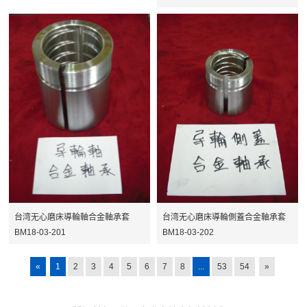
台湾无心磨床導輪軸合金軸承套
台湾无心磨床導輪側蓋合金軸承套
BM18-03-201
BM18-03-202
«
1
2
3
4
5
6
7
8
...
53
54
»