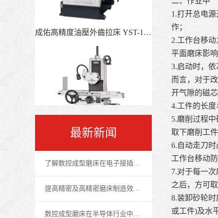
二、作业中
1.打开总电
成佑高精度油壓外齒拉床 YST-1013
作；
2.工作台移
平面磨床影响
3.启动时，
而言，对于改
开气隙的磁芯
4.工件的长
5.磨削过程
最新新闻
取下磨削工件
6.自动走刀
宇青手動系列-平面磨床
工作台移动防
了解数控成型磨床在电子接插件行业中的重要作用
7.对于每一
之后，方可取
提高精密及高精密磨床制造效率的技巧
8.装卸砂轮
或工件)及水
数控成型磨床在半导体行业中的应用及优势