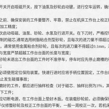
源开关开启吸磁开关，按下油泵及砂轮启动键，进行空车运转，
动之前．确保安装的工件要整齐、牢靠，禁止在机床工作台上校
加工精度；
依次启动吸磁、油泵、砂轮、水泵及行进开关。在下刀时，严格
制的磁芯,通常选用树脂粘合剂型砂轮，且每次的进刀量不得超过0.
，通常使用金属粘合剂砂轮，且每次的进刀量不得超过0.1mm，次
度与宽度严禁超越工作台台面的长度与宽度；
中砂轮未退出工作台面的工件时不准停车，停车时应先停止磨槽
；
时必颂使用定位保险装置。快速行进时应将手柄位置固定，工作
止发生碰撞事故；
次磨好的工件，都应进行抽样检查（对于磁芯．抽样比例为3％，
下工件；
时应切断电源，在工作台面上垫好木扳。在装载砂轮前，必须确保
平仪修整砂轮及校正工作台面的平衡，一般一周校正一次，若机