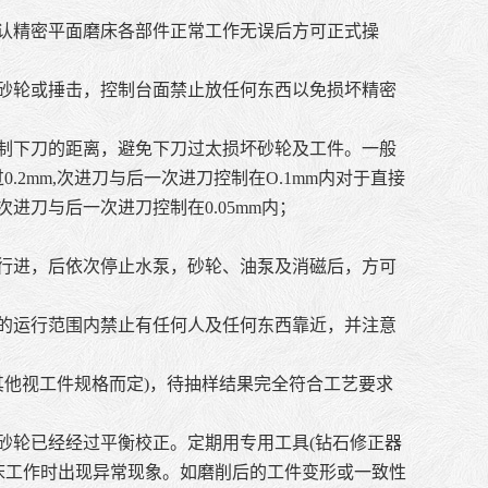
确认精密平面磨床各部件正常工作无误后方可正式操
正砂轮或捶击，控制台面禁止放任何东西以免损坏精密
控制下刀的距离，避免下刀过太损坏砂轮及工件。一般
2mm,次进刀与后一次进刀控制在O.1mm内对于直接
进刀与后一次进刀控制在0.05mm内；
的行进，后依次停止水泵，砂轮、油泵及消磁后，方可
台的运行范围内禁止有任何人及任何东西靠近，并注意
其他视工件规格而定)，待抽样结果完全符合工艺要求
砂轮已经经过平衡校正。定期用专用工具(钻石修正器
床工作时出现异常现象。如磨削后的工件变形或一致性