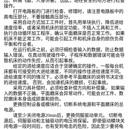
出、碎屑飞散、人身伤害。 因此，站在安全的地方进行检查
操作。
打开电路板的门进行检查、修理时，请注意电路板中的
高电压部分，不要接触高压部分。
采用自动方式加工工件时，首先用单块执行，降低进给
速度倍率，或者采用机床的锁定功能，不插入工具和工件，
执行自动循环加工程序，确认平面磨床是否正常工作。 如果
机床不能正常工作，可能会引起工件和机床自身的损伤负荷
平衡和作业者。
在运行机床之前，必须仔细检查输入的数据，防止数据
输入错误。 在真动驾驶操作中，子程序和数据错误可能会导
致机床的动作失控，从而引起事故。
给定的进给速度应适合于坚硬确定的操作，一般每台机
床都有可接受的大进给速度，不同的操作佳进给速度不同。
进给速度不同的情况下，必须参考平面磨床的说明书决定佳
的进给速度。 否则，会加速机床的磨损，引起事故。
采用刀具补偿时，必须检查补偿方向和补偿量。 如果输
入的数据不正确，平面磨床会异常动作，可能会对工件、数
控磨床本身造成损害和损伤。
更换控制设备或模块时，切断系统电源和平面磨床的总
电源。
请至少关闭电源20min后，更换伺服驱动单元。 切断电
源后，伺服驱动和主轴驱动的电压将保留。 即使驱动模块关
闭电源一段时间后，也有受到电击的危险，因此至少要将龟