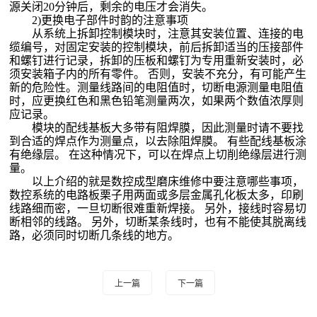
源关闭20分钟后，剩余的电压才会消失。
2)更换电子部件时韵的注意事项
从系统上拆卸控制模块时，注意其安装位置、连接的电
缆编号，对固定安装的控制模块，前后拆卸适当的压接部件
和螺钉进行记录，拆卸的压板和螺钉为专用重新安装时，必
须安装箱子内的所有零件。 否则，安装不充分，有可能产生
新的危险性。测量线路间的电阻值时，切断电源测量电阻值
时，应更换红色和黑色铅笔测量两次，如果两个数值浓厚则
应记录。
模块的配线基板大多带有阻焊膜，因此测量时请不要找
到合适的焊点作为测量点，以去除阻焊膜。 有些配线基板涂
有绝缘层。 在这种情况下，可以在焊点上切削绝缘层进行测
量。
以上介绍的就是数控成型磨床维修中要注意哪些事项，
数控系统的电路板栗子用两面或多层金属孔化板太多，印刷
线路细而密，一旦切断很难重新焊接。 另外，接线时容易切
断相邻的线路。 另外，切断某条线时，也有不能使其脱离线
路，必须同时切断几条线的地方。
上一篇
下一篇