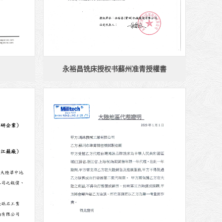
永裕昌铣床授权书蘇州准青授權書